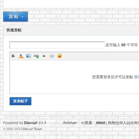
地
快速发帖
还可输入
80
个字符
资
您需要登录后才可以发帖
登
发表帖子
Powered by
Discuz!
X3.4
Archiver
|
小黑屋
|
bfmil
(
拒绝任何人以任何
© 2001-2023
Discuz! Team
.
源