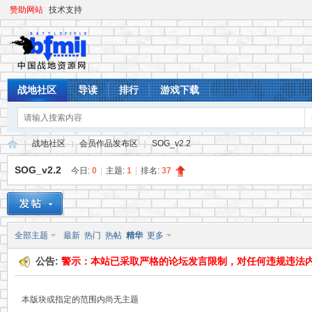
赞助网站
技术支持
战地社区
导读
排行
游戏下载
战地社区
会员作品发布区
SOG_v2.2
SOG_v2.2
今日:
0
|
主题:
1
|
排名:
37
战
»
›
›
全部主题
最新
热门
热帖
精华
更多
公告:
警示：本站已采取严格的论坛发言限制，对任何违规违法
本版块或指定的范围内尚无主题