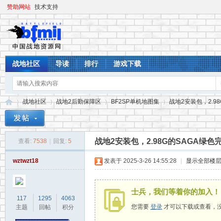
赞助网站
技术支持
战地社区
导读
排行
游戏下载
战地社区
战地2后勤保障区
BF2SP单机地图集
战地2安装包，2.9
战地2安装包，2.98G的SAGA绿色
查看:
7538
|
回复:
5
战
»
›
›
›
wztwzt18
发表于 2025-3-26 14:55:28
|
显示全部楼
士兵，我们等着你的加入！
117
1295
4063
您需要
登录
才可以下载或查看，
主题
回帖
积分