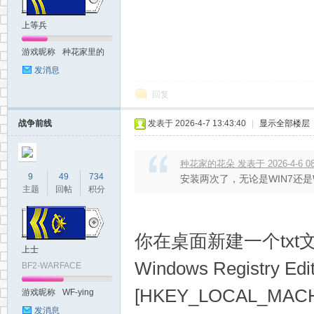
上等兵
游戏昵称
种花家里的
卫生员
发消息
回复
战争前线
发表于 2026-4-7 13:43:40
|
显示全部楼层
种花家的花朵 发表于 2026-4-6 08
9
49
734
安装两次了，无论是WIN7还是
主题
回帖
积分
你在桌面新建一个txt
上士
Windows Registry Edit
BF2-WARFACE
[HKEY_LOCAL_MACHI
游戏昵称
WF-ying
发消息