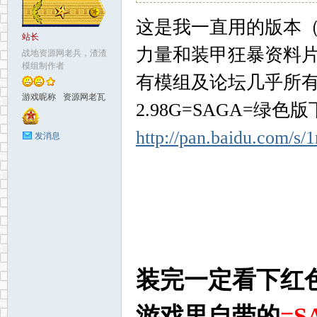
这是我一直用的版本
地
站长
力量和装甲狂暴资料
战地资源网老兵，渣渣
模组制作者
有模组及论坛几乎所
游戏昵称
资源网老瓦
2.98G=SAGA=绿色
http://pan.baidu.com/
发消息
资
装完一定看下红
游戏里自带的
=
源