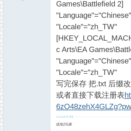
Games\Battlefield 2]
"Language"="Chinese
"Locale"="zh_TW"
[HKEY_LOCAL_MACHI
c Arts\EA Games\Battle
"Language"="Chinese
"Locale"="zh_TW"
写完保存 把.txt 后
或者直接下载注册表
h
6zO48zehX4GLZg?pw
战地2玩家