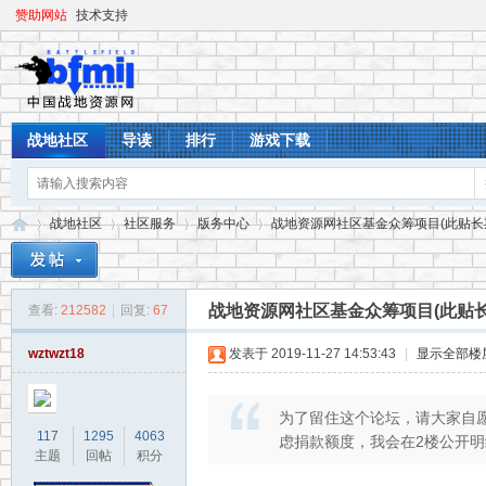
赞助网站
技术支持
战地社区
导读
排行
游戏下载
战地社区
社区服务
版务中心
战地资源网社区基金众筹项目(此贴长期开
战地资源网社区基金众筹项目(此贴长
查看:
212582
|
回复:
67
战
»
›
›
›
wztwzt18
发表于 2019-11-27 14:53:43
|
显示全部楼
为了留住这个论坛，请大家自愿
117
1295
4063
虑捐款额度，我会在2楼公开明
主题
回帖
积分