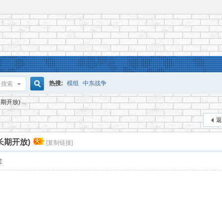
热搜:
模组
中东战争
搜索
搜
放) ...
返
索
长期开放)
[复制链接]
层