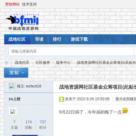
赞助网站
技术支持
战地社区
导读
排行
游戏下载
战地社区
社区服务
版务中心
战地资源网社区基金众筹项目(此贴长期开
楼主:
wztwzt18
战地资源网社区基金众筹项目(此贴
战
»
›
›
›
ss上校
发表于 2022-9-26 15:50:08
|
显示全部楼
9月22日捐了，今年捐的晚了一点
7
174
737
主题
回帖
积分