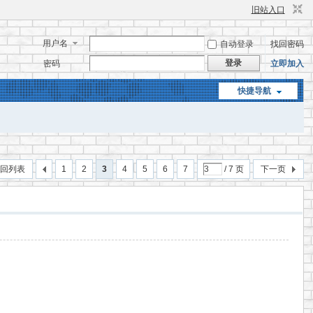
旧站入口
用户名
自动登录
找回密码
登录
密码
立即加入
快捷导航
回列表
1
2
3
4
5
6
7
/ 7 页
下一页