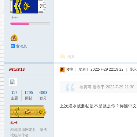
地
上士
发消息
回复
wztwzt18
楼主
|
发表于 2022-7-29 22:19:22
|
显示
资
姜菁可 发表于 2022-7-29 21:30
117
1295
4063
主题
回帖
积分
上次灌水被删帖是不是就是你？你连中文
站长
战地资源网老兵，渣渣
模组制作者
源