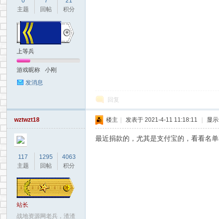
0
7
21
主题
回帖
积分
上等兵
游戏昵称
小刚
发消息
回复
wztwzt18
楼主
|
发表于 2021-4-11 11:18:11
|
显示
最近捐款的，尤其是支付宝的，看看名单
117
1295
4063
主题
回帖
积分
站长
战地资源网老兵，渣渣