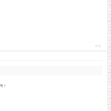
举报
号！