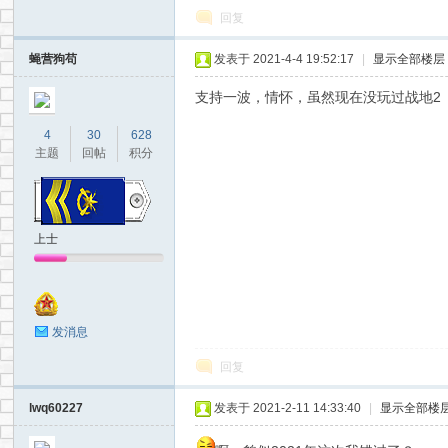
回复
蝇营狗苟
发表于 2021-4-4 19:52:17
|
显示全部楼层
支持一波，情怀，虽然现在没玩过战地2
4
30
628
主题
回帖
积分
上士
发消息
回复
lwq60227
发表于 2021-2-11 14:33:40
|
显示全部楼