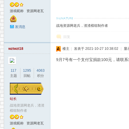
游戏昵称
资源网老瓦
战地资源网老兵，渣渣模组制作者
发消息
回复
wztwzt18
楼主
|
发表于 2021-10-27 10:38:02
|
显
网
9月7号有一个支付宝捐款100元，请联
117
1295
4063
主题
回帖
积分
站长
战地资源网老兵，渣渣
模组制作者
游戏昵称
资源网老瓦