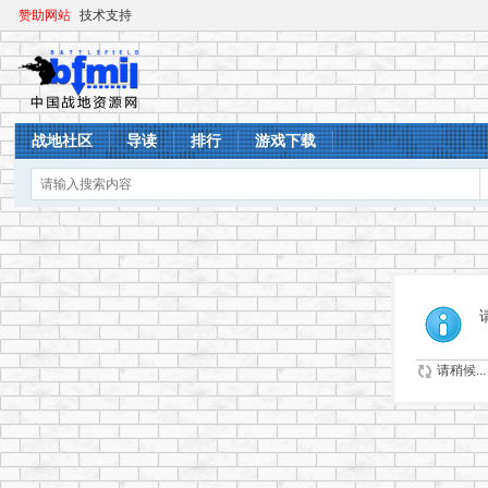
赞助网站
技术支持
战地社区
导读
排行
游戏下载
请稍候...