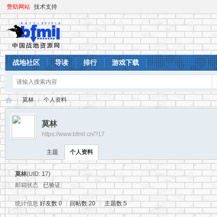
赞助网站
技术支持
战地社区
导读
排行
游戏下载
莫林
个人资料
莫林
https://www.bfmil.cn/?17
战
›
›
主题
个人资料
莫林
(UID: 17)
邮箱状态
已验证
统计信息
好友数 0
|
回帖数 20
|
主题数 5