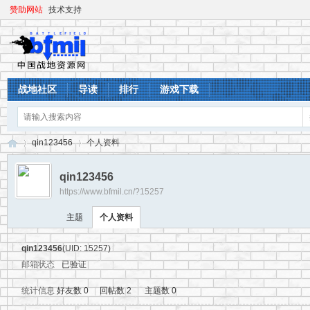
赞助网站
技术支持
战地社区
导读
排行
游戏下载
qin123456
个人资料
qin123456
https://www.bfmil.cn/?15257
战
›
›
主题
个人资料
qin123456
(UID: 15257)
邮箱状态
已验证
统计信息
好友数 0
|
回帖数 2
|
主题数 0