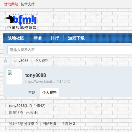
赞助网站
技术支持
战地社区
导读
排行
游戏下载
tony8088
个人资料
tony8088
https://www.bfmil.cn/?14542
战
›
›
主题
个人资料
tony8088
(UID: 14542)
邮箱状态
已验证
统计信息
好友数 0
|
回帖数 5
|
主题数 3