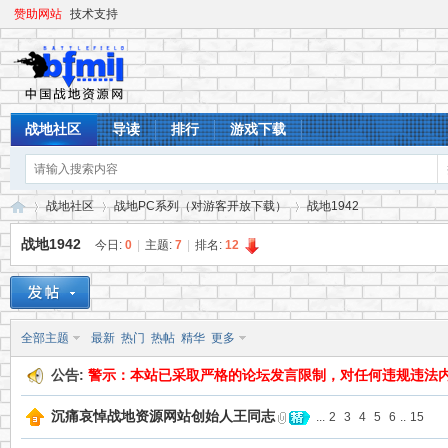
赞助网站
技术支持
战地社区
导读
排行
游戏下载
战地社区
战地PC系列（对游客开放下载）
战地1942
战地1942
今日:
0
|
主题:
7
|
排名:
12
战
»
›
›
全部主题
最新
热门
热帖
精华
更多
公告:
警示：本站已采取严格的论坛发言限制，对任何违规违法
沉痛哀悼战地资源网站创始人王同志
...
2
3
4
5
6
..
15